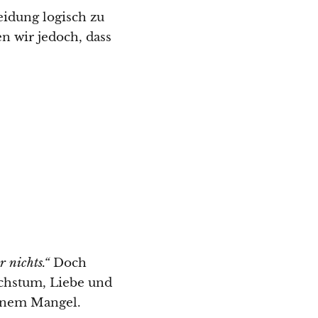
idung logisch zu
n wir jedoch, dass
r nichts.“
Doch
chstum, Liebe und
inem Mangel.