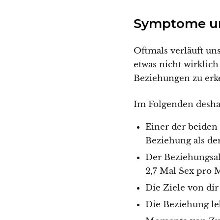
Symptome u
Oftmals verläuft un
etwas nicht wirklic
Beziehungen zu erk
Im Folgenden desh
Einer der beiden 
Beziehung als de
Der Beziehungsall
2,7 Mal Sex pro 
Die Ziele von di
Die Beziehung le