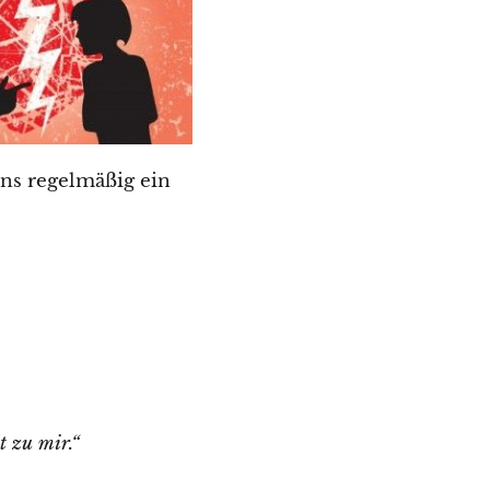
uns regelmäßig ein
t zu mir.“