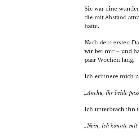
Sie war eine wunde
die mit Abstand attra
hatte.
Nach dem ersten Dat
wir bei mir – und h
paar Wochen lang.
Ich erinnere mich n
„Anchu, ihr beide pass
Ich unterbrach ihn 
„Nein, ich könnte mit 