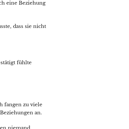
ch eine Beziehung
te, dass sie nicht
tätigt fühlte
h fangen zu viele
 Beziehungen an.
den niemand