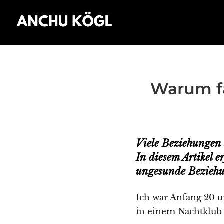
Warum fa
Viele Beziehungen 
In diesem Artikel e
ungesunde Beziehu
Ich war Anfang 20 
in einem Nachtklub 