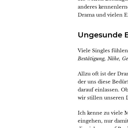
anderes kennenlern
Drama und vielen E
Ungesunde 
Viele Singles fühlen
Bestätigung, Nähe, Ge
Allzu oft ist der Dr
der uns diese Bedür
darauf einlassen. Ob
wir stillen unseren 
Ich kenne zu viele
eingehen, nur damit