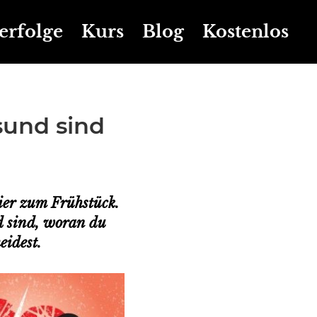
erfolge
Kurs
Blog
Kostenlos
sund sind
ier zum Frühstück.
 sind, w
oran du
eidest.