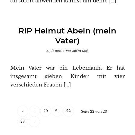
du sofort anwenden kannst um deine […]
RIP Helmut Abeln (mein
Vater)
/
8. Juli 2014
von
Anchu Kögl
Mein Vater war ein Lebemann. Er hat
insgesamt sieben Kinder mit vier
verschieden Frauen […]
«
‹
20
21
22
Seite 22 von 23
23
›