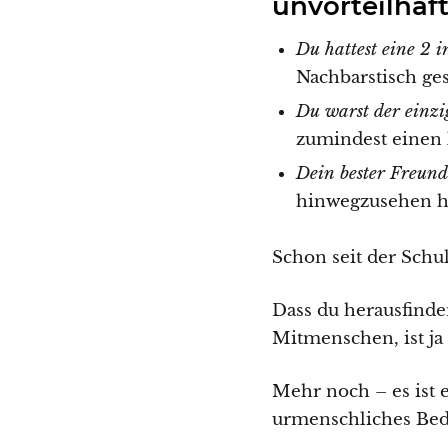
unvorteilhaf
Du hattest eine 2 
Nachbarstisch ges
Du warst der einzi
zumindest einen k
Dein bester Freund
hinwegzusehen ha
Schon seit der Schu
Dass du herausfind
Mitmenschen, ist ja 
Mehr noch – es ist e
urmenschliches Bed