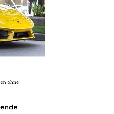
eben ohne
eende