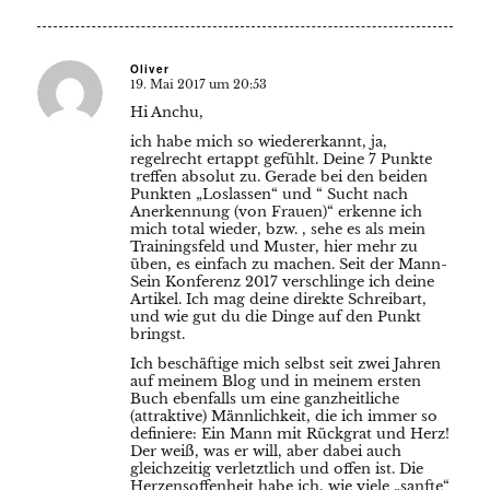
Oliver
19. Mai 2017 um 20:53
sagte:
Hi Anchu,
ich habe mich so wiedererkannt, ja,
regelrecht ertappt gefühlt. Deine 7 Punkte
treffen absolut zu. Gerade bei den beiden
Punkten „Loslassen“ und “ Sucht nach
Anerkennung (von Frauen)“ erkenne ich
mich total wieder, bzw. , sehe es als mein
Trainingsfeld und Muster, hier mehr zu
üben, es einfach zu machen. Seit der Mann-
Sein Konferenz 2017 verschlinge ich deine
Artikel. Ich mag deine direkte Schreibart,
und wie gut du die Dinge auf den Punkt
bringst.
Ich beschäftige mich selbst seit zwei Jahren
auf meinem Blog und in meinem ersten
Buch ebenfalls um eine ganzheitliche
(attraktive) Männlichkeit, die ich immer so
definiere: Ein Mann mit Rückgrat und Herz!
Der weiß, was er will, aber dabei auch
gleichzeitig verletztlich und offen ist. Die
Herzensoffenheit habe ich, wie viele „sanfte“